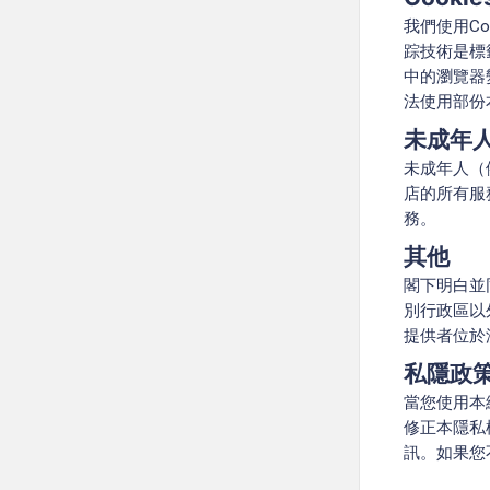
我們使用C
踪技術是標
中的瀏覽器變
法使用部份
未成年
未成年人（
店的所有服
務。
其他
閣下明白並
別行政區以
提供者位於
私隱政
當您使用本
修正本隱私
訊。如果您