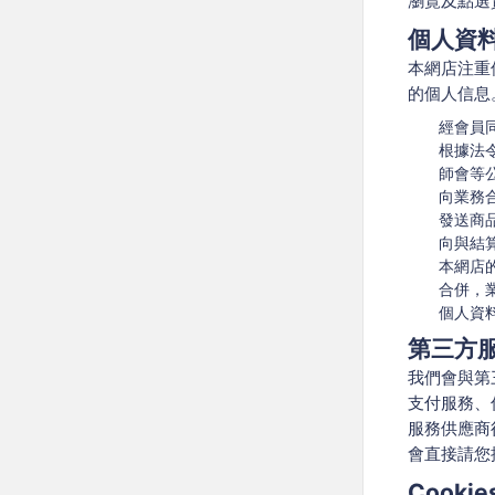
瀏覽及點選
個人資
本網店注重
的個人信息
經會員
根據法
師會等
向業務
發送商
向與結
本網店
合併，
個人資
第三方
我們會與第
支付服務、
服務供應商
會直接請您
Cookie